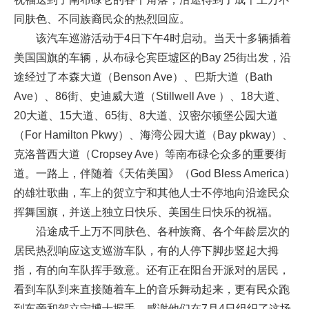
同肤色、不同族裔民众的热烈回应。
该汽车巡游活动于4日下午4时启动。当天十多辆插着
美国国旗的车辆，从布碌仑宾臣墟区的Bay 25街出发，沿
途经过了本森大道（Benson Ave）、巴斯大道（Bath
Ave）、86街、史迪威大道（Stillwell Ave ）、18大道、
20大道、15大道、65街、8大道、汉密尔顿堡公园大道
（For Hamilton Pkwy）、海湾公园大道（Bay pkway）、
克洛普西大道（Cropsey Ave）等南布碌仑众多的重要街
道。一路上，伴随着《天佑美国》（God Bless America）
的雄壮歌曲，车上的贺立宁和其他人士不停地向沿途民众
挥舞国旗，并送上独立日快乐、美国生日快乐的祝福。
沿途成千上万不同肤色、各种族裔、各个年龄层次的
居民热烈响应这支巡游车队，有的人停下脚步竖起大拇
指，有的向车队挥手致意。还有正在阳台开派对的居民，
看到车队到来直接随着车上的音乐舞动起来，更有民众跑
到车旁和贺立宁博士握手，感谢他们在7月4日组织了这场