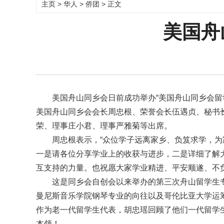
主页
>
华人
>
侨团
> 正文
美国舟
美国舟山同乡会日前成功举办“美国舟山同乡会留
美国舟山同乡会会长周忠根、荣誉会长伍遇贞、秘书
荣、理事庄小君、理事严雅菊等出席。
周忠根表示，“众位学子远离家乡、负笈求学，
一是请各位分享学业上的收获与进步，二是详细了解
互支持的力量。也祝愿大家学业精进、平安顺遂、不负
这是同乡会自创会以来举办的第三次舟山留学生
曼尼斯音乐学院钢琴专业的向往以及哥伦比亚大学运
作为老一代留学生代表，胡忠瑶回顾了他们一代留学
本领！