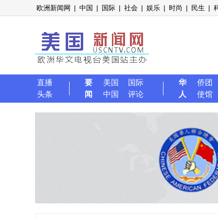
欧洲新闻网
|
中国
|
国际
|
社会
|
娱乐
|
时尚
|
民生
|
直播
要
美国
国际
华
侨团
头条
闻
中国
评论
人
使馆