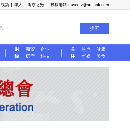
视频
|
华人
|
闽东之光
投稿邮箱：uscntv@outlook.com
搜索
财
商贸
企业
关
热点
健康
经
房产
科技
注
华媒
美食