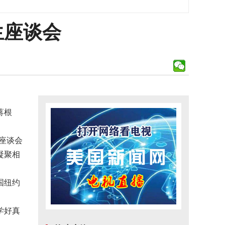
生座谈会
蒋根
座谈会
凝聚相
国纽约
学好真