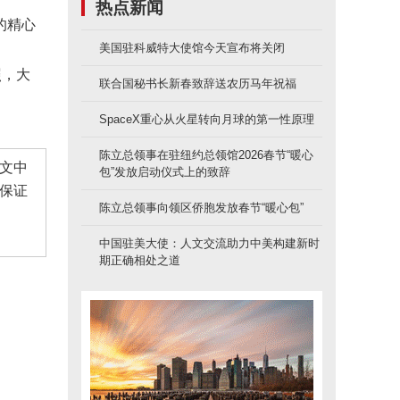
热点新闻
的精心
美国驻科威特大使馆今天宣布将关闭
照，大
联合国秘书长新春致辞送农历马年祝福
SpaceX重心从火星转向月球的第一性原理
陈立总领事在驻纽约总领馆2026春节“暖心
文中
包”发放启动仪式上的致辞
保证
陈立总领事向领区侨胞发放春节“暖心包”
中国驻美大使：人文交流助力中美构建新时
期正确相处之道