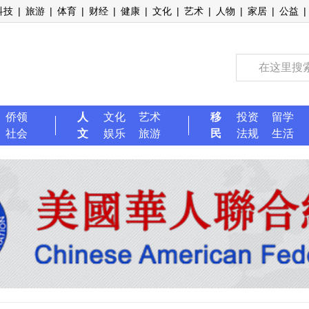
科技
|
旅游
|
体育
|
财经
|
健康
|
文化
|
艺术
|
人物
|
家居
|
公益
|
侨领
人
文化
艺术
移
投资
留学
社会
文
娱乐
旅游
民
法规
生活