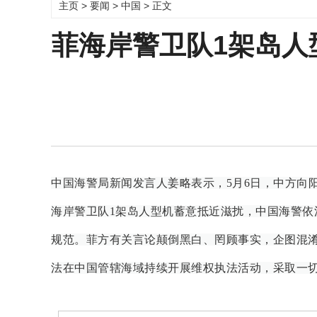
主页
>
要闻
>
中国
> 正文
菲海岸警卫队1架岛人
中国海警局新闻发言人姜略表示，5月6日，中方向
海岸警卫队1架岛人型机蓄意抵近滋扰，中国海警
规范。菲方有关言论颠倒黑白、罔顾事实，企图混
法在中国管辖海域持续开展维权执法活动，采取一