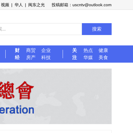
视频
|
华人
|
闽东之光
投稿邮箱：uscntv@outlook.com
搜索
财
商贸
企业
关
热点
健康
经
房产
科技
注
华媒
美食