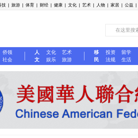
科技
|
旅游
|
体育
|
财经
|
健康
|
文化
|
艺术
|
人物
|
家居
|
公益
|
侨领
人
文化
艺术
移
投资
留学
社会
文
娱乐
旅游
民
法规
生活