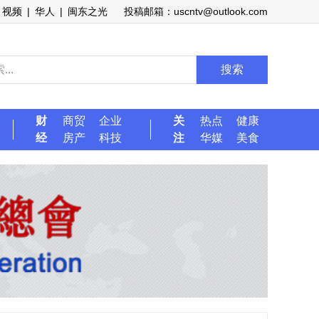
视频
|
华人
|
闽东之光
投稿邮箱：uscntv@outlook.com
搜索
财
商贸
企业
关
热点
健康
经
房产
科技
注
华媒
美食