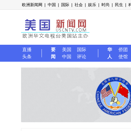
欧洲新闻网
|
中国
|
国际
|
社会
|
娱乐
|
时尚
|
民生
|
直播
要
美国
国际
华
侨团
头条
闻
中国
评论
人
使馆