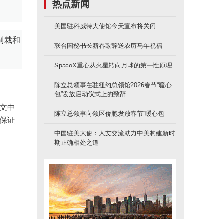
热点新闻
美国驻科威特大使馆今天宣布将关闭
制裁和
联合国秘书长新春致辞送农历马年祝福
SpaceX重心从火星转向月球的第一性原理
陈立总领事在驻纽约总领馆2026春节“暖心
包”发放启动仪式上的致辞
文中
陈立总领事向领区侨胞发放春节“暖心包”
保证
中国驻美大使：人文交流助力中美构建新时
期正确相处之道