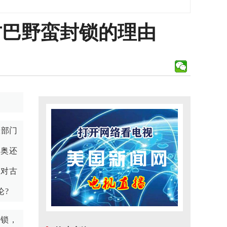
古巴野蛮封锁的理由
报部门
比奥还
国对古
论?
封锁，