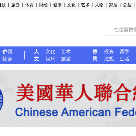
科技
|
旅游
|
体育
|
财经
|
健康
|
文化
|
艺术
|
人物
|
家居
|
公益
|
侨领
人
文化
艺术
移
投资
留学
社会
文
娱乐
旅游
民
法规
生活