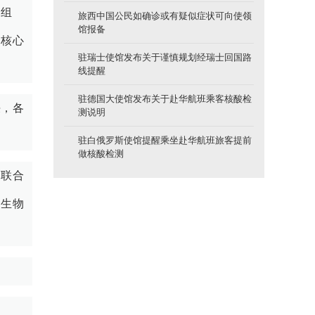
易组
旅西中国公民如确诊或有疑似症状可向使领
馆报备
为核心
驻瑞士使馆发布关于谨慎规划经瑞士回国路
线提醒
驻德国大使馆发布关于赴华航班乘客核酸检
决，各
测说明
驻白俄罗斯使馆提醒乘坐赴华航班旅客提前
做核酸检测
《联合
和生物