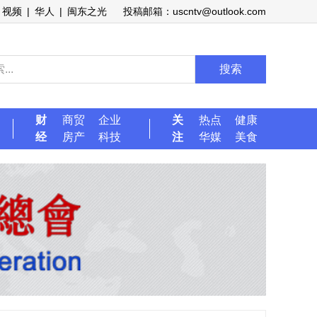
视频
|
华人
|
闽东之光
投稿邮箱：uscntv@outlook.com
搜索
财
商贸
企业
关
热点
健康
经
房产
科技
注
华媒
美食