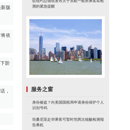
驻纽约总领馆发布关于东航一航班乘客双检
测的紧急提醒
谈新版
方将依
，下阶
服务之窗
对话，
身份被盗？向美国国税局申请身份保护个人
识别号码
坦桑尼亚赴华乘客可暂时凭两次核酸检测报
告乘机