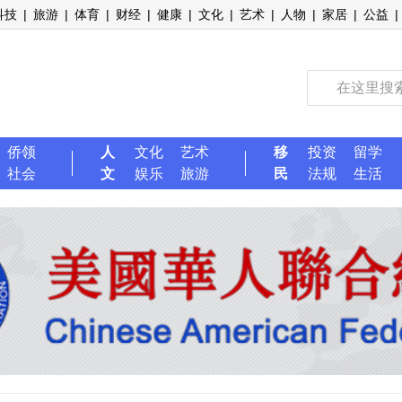
科技
|
旅游
|
体育
|
财经
|
健康
|
文化
|
艺术
|
人物
|
家居
|
公益
|
侨领
人
文化
艺术
移
投资
留学
社会
文
娱乐
旅游
民
法规
生活