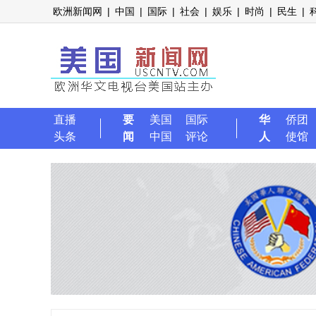
欧洲新闻网
|
中国
|
国际
|
社会
|
娱乐
|
时尚
|
民生
|
直播
要
美国
国际
华
侨团
头条
闻
中国
评论
人
使馆