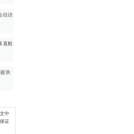
众往访
多直航
展提供
文中
保证