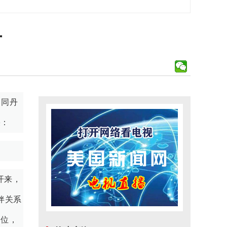
单
，同丹
果：
开来，
伴关系
定位，