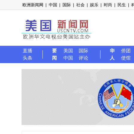
欧洲新闻网
|
中国
|
国际
|
社会
|
娱乐
|
时尚
|
民生
|
直播
要
美国
国际
华
侨团
头条
闻
中国
评论
人
使馆