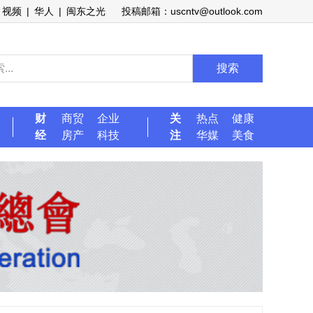
视频
|
华人
|
闽东之光
投稿邮箱：uscntv@outlook.com
搜索
财
商贸
企业
关
热点
健康
经
房产
科技
注
华媒
美食