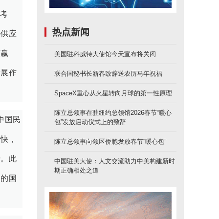
考
热点新闻
链供应
有赢
美国驻科威特大使馆今天宣布将关闭
发展作
联合国秘书长新春致辞送农历马年祝福
SpaceX重心从火星转向月球的第一性原理
陈立总领事在驻纽约总领馆2026春节“暖心
中国民
包”发放启动仪式上的致辞
愉快，
陈立总领事向领区侨胞发放春节“暖心包”
行。此
中国驻美大使：人文交流助力中美构建新时
期正确相处之道
力的国