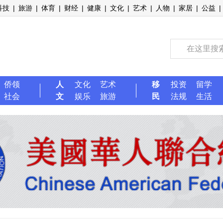
科技
|
旅游
|
体育
|
财经
|
健康
|
文化
|
艺术
|
人物
|
家居
|
公益
|
侨领
人
文化
艺术
移
投资
留学
社会
文
娱乐
旅游
民
法规
生活