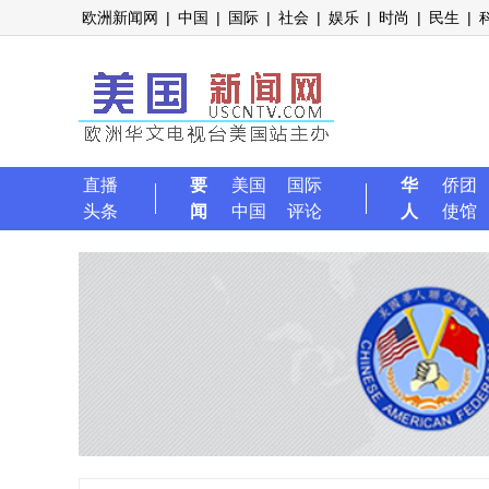
欧洲新闻网
|
中国
|
国际
|
社会
|
娱乐
|
时尚
|
民生
|
直播
要
美国
国际
华
侨团
头条
闻
中国
评论
人
使馆