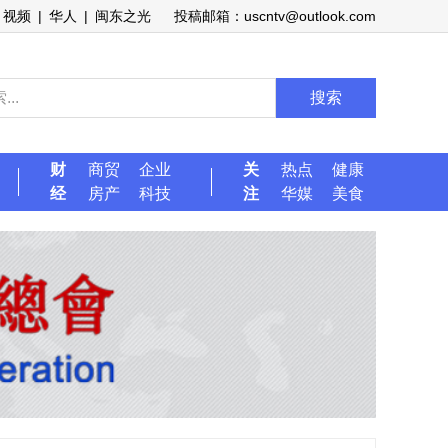
视频
|
华人
|
闽东之光
投稿邮箱：uscntv@outlook.com
搜索
财
商贸
企业
关
热点
健康
经
房产
科技
注
华媒
美食