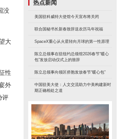
热点新闻
国没
美国驻科威特大使馆今天宣布将关闭
联合国秘书长新春致辞送农历马年祝福
望大
SpaceX重心从火星转向月球的第一性原理
陈立总领事在驻纽约总领馆2026春节“暖心
包”发放启动仪式上的致辞
征性
陈立总领事向领区侨胞发放春节“暖心包”
宴外
中国驻美大使：人文交流助力中美构建新时
期正确相处之道
胁评