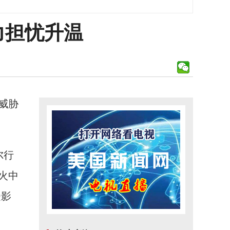
力担忧升温
威胁
尔行
火中
受影