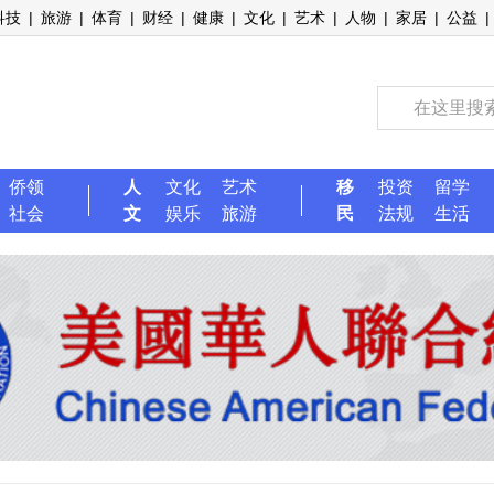
科技
|
旅游
|
体育
|
财经
|
健康
|
文化
|
艺术
|
人物
|
家居
|
公益
|
侨领
人
文化
艺术
移
投资
留学
社会
文
娱乐
旅游
民
法规
生活