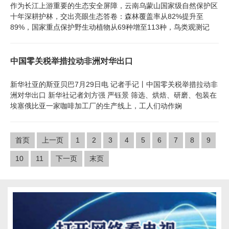
作为长江上游重要的生态安全屏障，云南乌蒙山国家级自然保护区
十年深耕护林，交出亮眼生态答卷：森林覆盖率从82%提升至
89%，国家重点保护野生动植物从69种增至113种，鸟类观测记
中国零关税举措拉动非洲对华出口
新华社亚的斯亚贝巴7月29日电 记者手记丨中国零关税举措拉动非
洲对华出口 新华社记者刘方强 严钰景 筛选、烘焙、研磨、包装在
埃塞俄比亚一家咖啡加工厂的生产线上，工人们动作娴
首页
上一页
1
2
3
4
5
6
7
8
9
10
11
下一页
末页