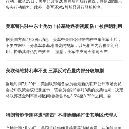
行动。截至29日，美军已改变20艘商船的航行路线，并使2艘船只
失去行动能力。此外，美军还对2艘船只进行登船检查。
美军警告驻中东士兵勿上传基地遇袭视频 防止被伊朗利用
据美国方面7月29日消息，美军中央司令部警告驻中东美军士兵，
不要在网络上分享军事基地遭袭的视频，以免相关内容被伊朗利
用，协助其评估打击效果。 据悉，美军中央司令部司令布
美联储维持利率不变 三票反对凸显内部分歧加剧
当地时间7月29日，美国联邦储备委员会最新的联邦公开市场委员
会货币政策会议纪要显示，该委员会以9票对3票的投票结果，决定
将联邦基金利率目标区间继续维持在3.5%至3.75%之间。委
特朗普称伊朗将遭“痛击” 不排除继续打击其地区代理人
当地时间7月29日，美国总统特朗普接受采访时表示，在伊朗向美