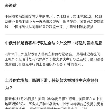
表谈话
中国海警局新闻发言人姜略表示， 7月23日，菲律宾3012、3018
两艘公务船不顾中方一再劝阻和警告，执意侵闯中国黄岩岛管辖海
域。中国海警依法对菲船采取跟监外逼、拦阻管制等必要措
中俄外长是否将举行双边会晤？外交部：将适时发布消息
7月23日，外交部发言人林剑主持例行记者会。 路透社记者提问，
王毅外长是否计划与俄罗斯外长拉夫罗夫举行双边会晤，他们都会
出席在比什凯克举行的上合组织外长会？ 林剑表示，
士兵伤亡增加、民调下滑，特朗普大举增兵中东意欲何
为？
据新华社7月23日援引美国《华尔街日报》报道，美国正在向中东
地区增派部队、医务人员和武器装备，以便向特朗普总统提供更有
力的军事选项。 据航班追踪网站和美国官员透露，在过