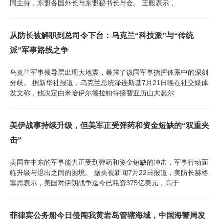
同主持，东盟各国外长与东盟秘书长与会。 王毅表示，
从防长被解职到总司令下台：乌克兰“科技派”与“传统
派”军事路线之争
乌克兰军事领导层出现大地震，暴露了该国军事指挥体系中的深刻
分歧。 据新华社报道，乌克兰总统泽连斯基7月21日晚在社交媒体
发文称，他决定由米哈伊尔德拉帕特接替亚历山大瑟尔
美伊战事持续升级，但美军正受弹药和资金短缺的“双重夹
击”
美国在中东的军事能力正受到弹药和资金短缺的冲击，军事行动面
临升级与退出之间的困境。 据央视新闻7月22日报道，美防长赫格
塞思表示，美国对伊朗战争迄今已耗资375亿美元，高于
菲律宾公务船今日侵闯我黄岩岛管辖海域，中国海警局发