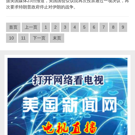
据美国媒体23日报道，美国国会众议院再次投票通过一项决议，再
次要求特朗普政府停止对伊朗的战争。
首页
上一页
1
2
3
4
5
6
7
8
9
10
11
下一页
末页