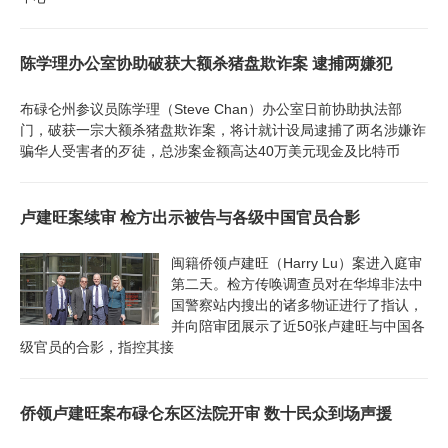
陈学理办公室协助破获大额杀猪盘欺诈案 逮捕两嫌犯
布碌仑州参议员陈学理（Steve Chan）办公室日前协助执法部
门，破获一宗大额杀猪盘欺诈案，将计就计设局逮捕了两名涉嫌诈
骗华人受害者的歹徒，总涉案金额高达40万美元现金及比特币
卢建旺案续审 检方出示被告与各级中国官员合影
闽籍侨领卢建旺（Harry Lu）案进入庭审
第二天。检方传唤调查员对在华埠非法中
国警察站内搜出的诸多物证进行了指认，
并向陪审团展示了近50张卢建旺与中国各
级官员的合影，指控其接
侨领卢建旺案布碌仑东区法院开审 数十民众到场声援