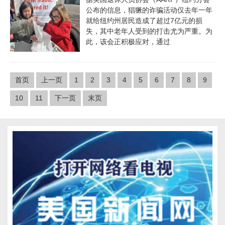
公布的信息，猖獗的诈骗活动仅去年一年
就给纽约州居民造成了超过7亿元的损
失，其中老年人受到的打击尤为严重。为
此，该会正积极应对，通过
首页
上一页
1
2
3
4
5
6
7
8
9
10
11
下一页
末页