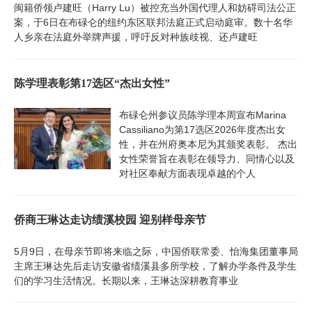
闽籍侨领卢建旺（Harry Lu）被控充当外国代理人和妨碍司法公正
案，于6日在布碌仑的纽约东区联邦法庭正式启动庭审。数十名华
人乡亲在法庭外举牌声援，呼吁反对种族歧视、还卢建旺
陈学理表彰第17选区“杰出女性”
布碌仑州参议员陈学理本周宣布Marina
Cassiliano为第17选区2026年度杰出女
性，并在州府奥本尼为其颁奖表彰。 杰出
女性荣誉旨在表彰在领导力、同情心以及
对社区奉献方面表现卓越的个人
侨商王琳达走访绩溪校园 迎别样母亲节
5月9日，在母亲节即将来临之际，中国侨联常委、怡海集团董事局
主席王琳达先后走访安徽省绩溪县多所学校，了解办学条件及学生
们的学习生活情况。长期以来，王琳达深耕教育事业