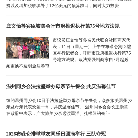
费以及增加税收填补了12亿美元的预算缺口，同时大力投资
庄文怡等宾臣墟集会吁市府推迟执行第75号地方法规
市议员庄文怡等多名民代联合社区商家代
表，11日（星期一）上午在布碌仑宾臣墟
区举行记者会，呼吁市政府推迟执行第75
号地方法规。该法案强制商家自7月起必
须更换不透明金属卷帘
温州同乡会法拉盛举办母亲节午餐会 共庆温馨佳节
纽约温州同乡会10日于法拉盛举办母亲节午餐会，众多旅美温州乡
亲及母亲代表欢聚一堂，共庆温馨佳节。 温州同乡会会长王崇章
在致辞中表示，广大旅美乡亲远渡重洋、扎根纽约奋斗
2026布碌仑排球球友同乐日圆满举行 三队夺冠