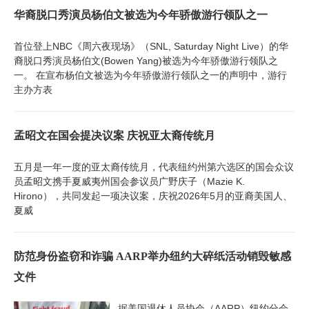
华裔脱口秀演员杨伯文被选为今年骄傲游行领队之一
首位登上NBC《周六夜现场》（SNL, Saturday Night Live）的华
裔脱口秀演员杨伯文(Bowen Yang)被选为今年骄傲游行领队之
一。 在宣布杨伯文被选为今年骄傲游行领队之一的声明中，游行
主办方表
孟昭文在国会提决议案 庆祝亚太裔传统月
五月是一年一度的亚太裔传统月，代表纽约州第六选区的国会众议
员孟昭文携手夏威夷州国会参议员广野庆子（Mazie K.
Hirono），共同发起一项决议案，庆祝2026年5月的亚裔美国人、
夏威
防范身份盗窃和诈骗 AARP举办纽约大碎纸活动销毁敏感
文件
据美国退休人员协会（AARP）纽约分会