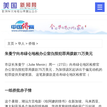
主页
>
华人
>
侨领
>
朱曼宁向布碌仑地检办公室仇恨犯罪局拨款75万美元
市议长朱曼宁（Julie Menin）周一（27日）向布碌仑地区检察官
办公室仇恨犯罪局拨款75万美元，为加强该区起诉出于偏见动机的
犯罪提供关键资源。 这笔新拨款是在布碌仑地区检察官（
一纸侨批赤子情
这个暑期，潮汕方言电影《给阿嬷的情书》在新加坡、马来西亚、
澳大利亚等多个海外院线热映，凭借真挚的情感收获广泛好评，也