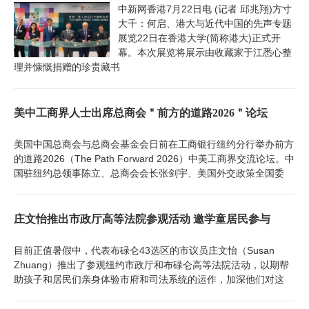
中新网香港7月22日电 (记者 邱兆翔)方寸
大千：何启、港大与近代中国的先声专题
展览22日在香港大学(简称港大)正式开
幕。本次展览将展示由收藏家于江悉心整
理并慷慨捐赠的珍贵藏书
美中工商界人士出席总商会＂前方的道路2026＂论坛
美国中国总商会与总商会基金会日前在工商银行纽约分行举办前方
的道路2026（The Path Forward 2026）中美工商界交流论坛。中
国驻纽约总领事陈立、总商会会长张剑宇、美国外交政策全国委
庄文怡推出市政厅高等法院参观活动 邀学童居民参与
目前正值暑假中，代表布碌仑43选区的市议员庄文怡（Susan
Zhuang）推出了参观纽约市政厅和布碌仑高等法院活动，以期帮
助孩子和居民们亲身体验市府和司法系统的运作，加深他们对这