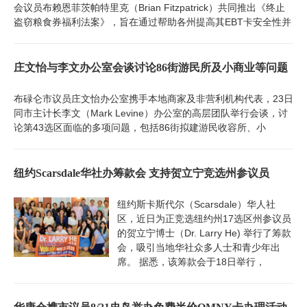
会议员布赖恩菲茨帕特里克（Brian Fitzpatrick）共同推出《终止
盗窃粮食券福利法案》，旨在通过帮助各州提高其EBT卡安全性并
庄文怡与李文办公室会谈讨论86街游民所及小商业等问题
布碌仑市议员庄文怡办公室携手本地商家及非营利机构代表，23日
同市主计长李文（Mark Levine）办公室的高层团队举行会谈，讨
论第43选区面临的多项问题，包括86街拟建游民收容所、小
纽约Scarsdale华社办筹款会 支持贺立宁竞选州参议员
纽约斯卡斯代尔（Scarsdale）华人社
区，近日为正竞选纽约州17选区州参议员
的贺立宁博士（Dr. Larry He) 举行了筹款
会，吸引当地华社众多人士和青少年出
席。 据悉，该筹款会于18日举行，