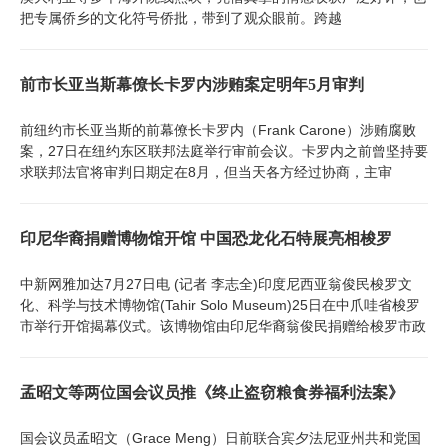
把专属侨乡的文化符号侨批，带到了观众眼前。跨越
前市长亚当斯幕僚长卡罗内涉贿案定明年5月审判
前纽约市长亚当斯的前幕僚长卡罗内（Frank Carone）涉贿腐败
案，27日在纽约东区联邦法庭举行审前会议。卡罗内之前曾坚持要
求联邦法官将审判日期定在8月，但当天各方经过协商，主审
印尼华裔捐赠博物馆开馆 中国恐龙化石特展亮相梭罗
中新网雅加达7月27日电 (记者 李志全)印度尼西亚翁俊民梭罗文
化、科学与技术博物馆(Tahir Solo Museum)25日在中爪哇省梭罗
市举行开馆揭幕仪式。该博物馆由印尼华裔翁俊民捐赠给梭罗市政
孟昭文等两位国会议员推《终止盗窃粮食券福利法案》
国会议员孟昭文（Grace Meng）日前联合宾夕法尼亚州共和党国