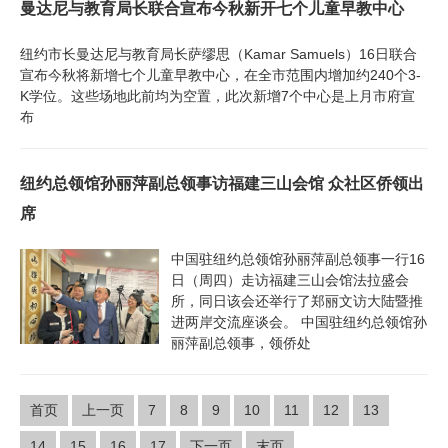
曼达尼与教育局长联合宣布今秋新开七个儿童早教中心
纽约市长曼达尼与教育局长萨缪思（Kamar Samuels）16日联合
宣布今秋将新增七个儿童早教中心，在全市范围内增加约240个3-
K学位。这些场地此前均为空置，此次新增7个中心是上月市府宣
布
纽约总领馆孙丽萍副总领事访福建三山会馆 众社区侨领出
席
中国驻纽约总领馆孙丽萍副总领事一行16
日（周四）走访福建三山会馆法拉盛会
所，同日该会还举行了郑丽文访大陆暨推
进两岸交流座谈会。 中国驻纽约总领馆孙
丽萍副总领事，领侨处
首页
上一页
7
8
9
10
11
12
13
14
15
16
17
下一页
末页