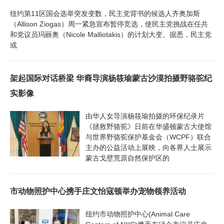
纽约第11区国会选举突发变数，民主党背书的候选人齐奥加斯
（Allison Ziogas）周一紧急宣布暂停竞选，使民主党挑战在任共
和党议员玛丽奥（Nicole Malliotakis）的计划大变。据悉，民主党
或
架起国际对话桥梁 华裔导演杨筱瑜蒙古沙漠拍摄野骆驼纪
实影像
由华人女导演杨筱瑜拍摄的环保纪录片
《拯救野骆驼》日前在华盛顿蒙古大使馆
与世界野骆驼保护基金会（WCPF）联合
主办的公益活动上展映，向各界人士展示
蒙古戈壁荒原自然保护区的
市动物照护中心携手庄文怡寇顿举办宠物领养活动
纽约市动物照护中心(Animal Care