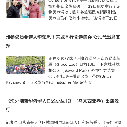
Centers of NYC)携手布碌仑市议员庄文
怡和州众议员寇顿，于19日成功举行了宠
物领养活动，吸引各族裔民众踊跃到场，
领养自己心仪的小动物。 该活动于19日
州参议员参选人李荣恩下东城举行竞选集会 众民代出席支
持
正在竞选27选区州参议员的州众议员李荣
恩（Grace Lee）日前18日于下东城苏域
柏公园（Seward Park）外举行竞选集
会，包括现任州参议员卡范纳(Brian
Kavanagh)、市议员马泰(Christopher Marte)与高
《海外潮籍华侨华人口述史丛书》（马来西亚卷）出版发
行
记者21日从汕头大学区域国别与华侨华人研究院获悉，《海外潮籍