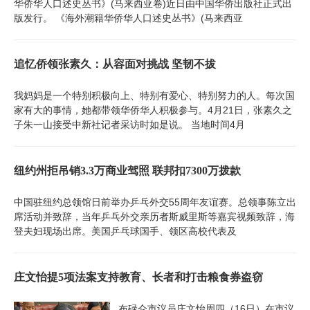
华侨华人口述史丛书》(马来西亚卷)近日由中国华侨出版社正式出
版发行。 《海外潮籍华侨华人口述史丛书》(马来西亚
追忆侨领张素久：从容面对挑战 坚韧不拔
我妈妈是一个特别积极向上、特别有爱心、特别努力的人。每次国
家有大的事情，她都带领华侨华人积极参与。4月21日，张素久之
子朱一山接受中新社记者采访时如是说。 当地时间4月
纽约州拒吊销3.3万商业驾照 联邦扣7300万拨款
中国驻纽约总领馆日前举办乒乓外交55周年友谊赛。总领事陈立出
席活动并致辞，当年乒乓外交亲历者斯威里斯等嘉宾视频致辞，海
登夫妇现场出席。美国乒乓球国手、领区高校代表及
庄文怡提5项法案支持教育、长者和打击粮食券盗窃
布碌仑市议员庄文怡周四（16日）在市议