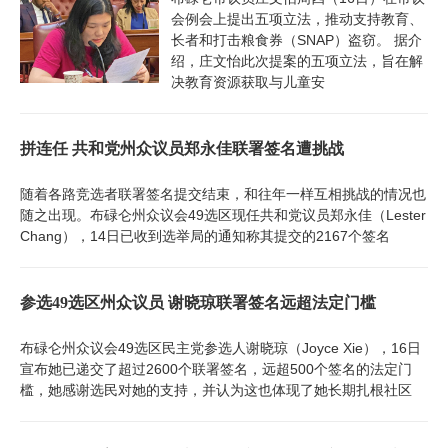
会例会上提出五项立法，推动支持教育、
长者和打击粮食券（SNAP）盗窃。 据介
绍，庄文怡此次提案的五项立法，旨在解
决教育资源获取与儿童安
拼连任 共和党州众议员郑永佳联署签名遭挑战
随着各路竞选者联署签名提交结束，和往年一样互相挑战的情况也
随之出现。布碌仑州众议会49选区现任共和党议员郑永佳（Lester
Chang），14日已收到选举局的通知称其提交的2167个签名
参选49选区州众议员 谢晓琼联署签名远超法定门槛
布碌仑州众议会49选区民主党参选人谢晓琼（Joyce Xie），16日
宣布她已递交了超过2600个联署签名，远超500个签名的法定门
槛，她感谢选民对她的支持，并认为这也体现了她长期扎根社区