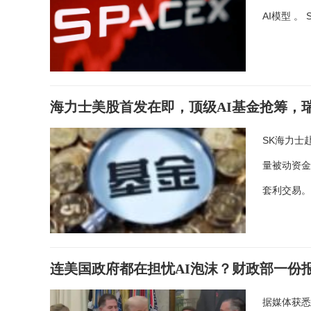
AI模型 。 
海力士美股首发在即，顶级AI基金抢筹，瑞银
SK海力士
量被动资
套利交易。
连美国政府都在担忧AI泡沫？财政部一份报
据媒体获悉