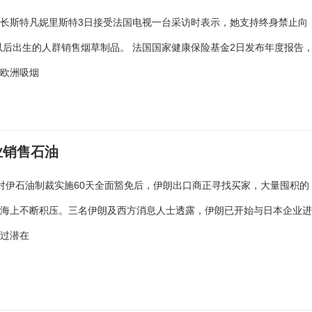
长斯特凡妮里斯特3日接受法国电视一台采访时表示，她支持终身禁止向
及以后出生的人群销售烟草制品。 法国国家健康保险基金2日发布年度报告
是欧洲吸烟
业销售石油
对伊石油制裁实施60天全面豁免后，伊朗出口商正寻找买家，大量囤积的
在海上不断积压。三名伊朗及西方消息人士透露，伊朗已开始与日本企业
不过潜在