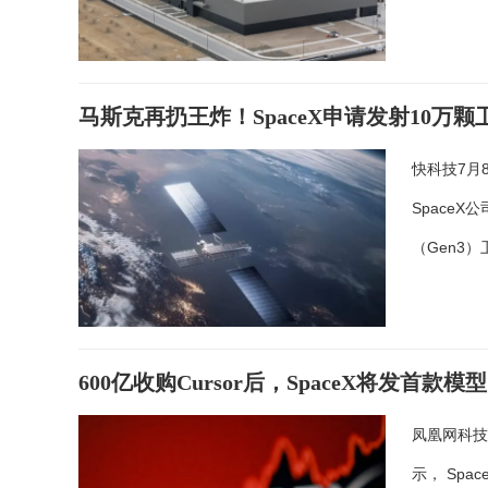
马斯克再扔王炸！SpaceX申请发射10万
快科技7月
Space
（Gen3
600亿收购Cursor后，SpaceX将发首款模
凤凰网科技讯
示， Spa