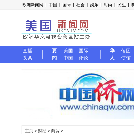
欧洲新闻网
|
中国
|
国际
|
社会
|
娱乐
|
时尚
|
民生
|
直播
要
美国
国际
华
侨团
头条
闻
中国
评论
人
使馆
主页
>
财经
>
商贸
>