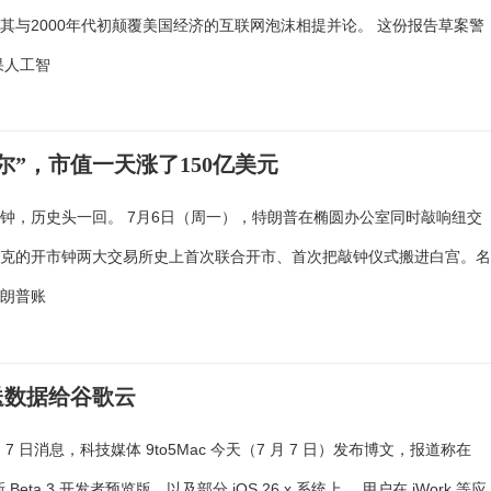
其与2000年代初颠覆美国经济的互联网泡沫相提并论。 这份报告草案警
果人工智
”，市值一天涨了150亿美元
钟，历史头一回。 7月6日（周一），特朗普在椭圆办公室同时敲响纽交
达克的开市钟两大交易所史上首次联合开市、首次把敲钟仪式搬进白宫。
特朗普账
发送数据给谷歌云
 月 7 日消息，科技媒体 9to5Mac 今天（7 月 7 日）发布博文，报道称在
最新 Beta 3 开发者预览版，以及部分 iOS 26.x 系统上， 用户在 iWork 等应