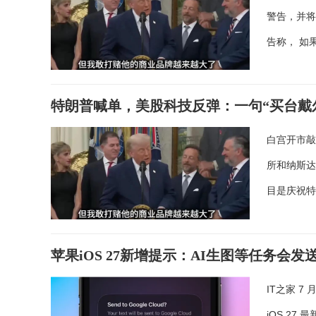
警告，并将
告称， 如
特朗普喊单，美股科技反弹：一句“买台戴尔
白宫开市敲
所和纳斯
目是庆祝
苹果iOS 27新增提示：AI生图等任务会
IT之家 7
iOS 27 