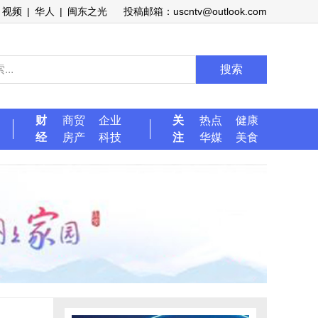
视频
|
华人
|
闽东之光
投稿邮箱：uscntv@outlook.com
搜索
财
商贸
企业
关
热点
健康
经
房产
科技
注
华媒
美食