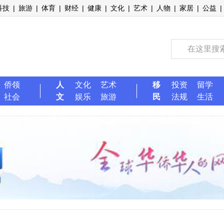
科技
|
旅游
|
体育
|
财经
|
健康
|
文化
|
艺术
|
人物
|
家居
|
公益
|
侨领
人
文化
艺术
移
投资
留学
社会
文
娱乐
旅游
民
法规
生活