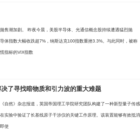
抛售潮加剧。 昨夜今晨，美股半导体、光通信概念股持续遭遇猛烈抛
导体指数大幅收跌超7%，纳斯达克100指数重挫3.3%。与此同时，被称
慌指标的VIX指数
解决了寻找暗物质和引力波的重大难题
期《自然》杂志报道，英国帝国理工学院研究团队构建了一种新型量子传
次在实验中验证了长基线原子干涉仪的关键工作原理。该装置能够有效抵
，即使