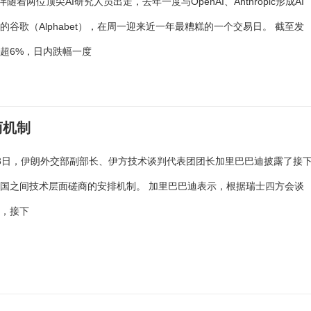
伴随着两位顶尖AI研究人员出走，去年一度与OpenAI、Anthropic形成AI
的谷歌（Alphabet），在周一迎来近一年最糟糕的一个交易日。 截至发
超6%，日内跌幅一度
商机制
3日，伊朗外交部副部长、伊方技术谈判代表团团长加里巴巴迪披露了接
国之间技术层面磋商的安排机制。 加里巴巴迪表示，根据瑞士四方会谈
识，接下