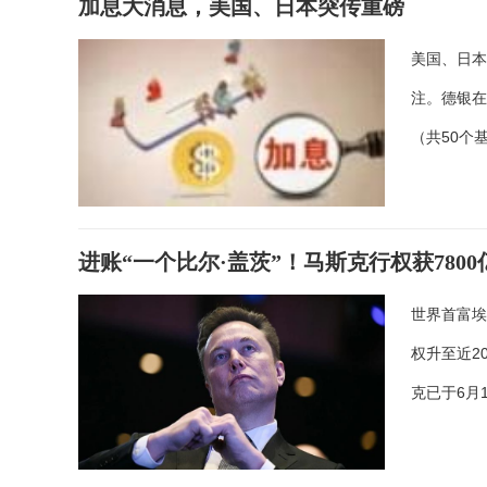
加息大消息，美国、日本突传重磅
美国、日本
注。德银在
（共50个
进账“一个比尔·盖茨”！马斯克行权获780
世界首富埃
权升至近2
克已于6月1