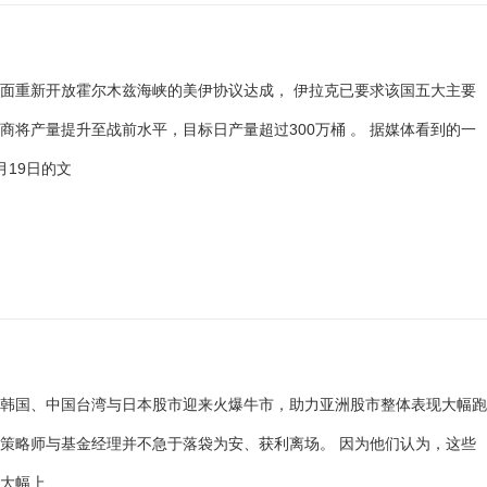
面重新开放霍尔木兹海峡的美伊协议达成， 伊拉克已要求该国五大主要
商将产量提升至战前水平，目标日产量超过300万桶 。 据媒体看到的一
月19日的文
，韩国、中国台湾与日本股市迎来火爆牛市，助力亚洲股市整体表现大幅
策略师与基金经理并不急于落袋为安、获利离场。 因为他们认为，这些
历大幅上