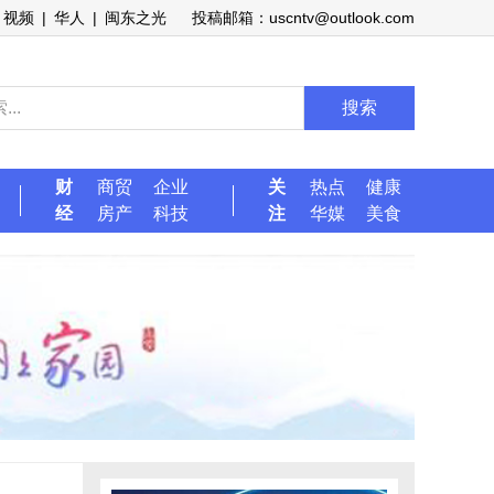
视频
|
华人
|
闽东之光
投稿邮箱：uscntv@outlook.com
搜索
财
商贸
企业
关
热点
健康
经
房产
科技
注
华媒
美食