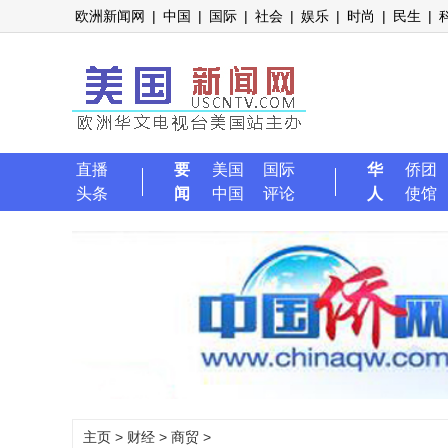
欧洲新闻网
|
中国
|
国际
|
社会
|
娱乐
|
时尚
|
民生
|
直播
要
美国
国际
华
侨团
头条
闻
中国
评论
人
使馆
主页
>
财经
>
商贸
>