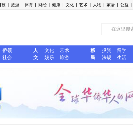
科技
|
旅游
|
体育
|
财经
|
健康
|
文化
|
艺术
|
人物
|
家居
|
公益
|
侨领
人
文化
艺术
移
投资
留学
社会
文
娱乐
旅游
民
法规
生活