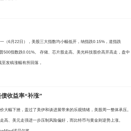
一（6月22日），美股三大指数均小幅低开，纳指跌0.15%，道指跌
，标普500指数跌0.01%。 存储、芯片股走高。美光科技股价高开高走，盘中
截至发稿涨幅有所回落，
债收益率“补涨”
股价大幅下挫，盖过了美伊和谈进展带来的乐观情绪，美股周一整体承压
率走高、美元走强进一步压制风险偏好，而比特币与黄金则逆势上涨。
DeepMind诺贝尔奖