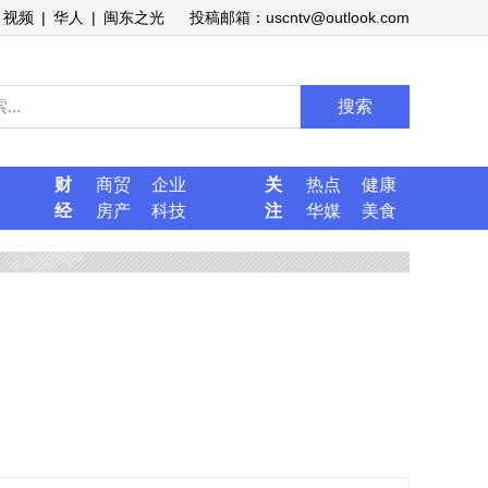
视频
|
华人
|
闽东之光
投稿邮箱：uscntv@outlook.com
搜索
财
商贸
企业
关
热点
健康
经
房产
科技
注
华媒
美食