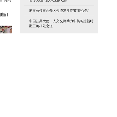
包”发放启动仪式上的致辞
陈立总领事向领区侨胞发放春节“暖心包”
资他们
中国驻美大使：人文交流助力中美构建新时
期正确相处之道
重要通知
关于中国驻美国使领馆领区调整的公告
驻洛杉矶总领馆提醒檀香山市中国公民防范
抢劫案件
驻芝加哥总领馆提醒领区中国公民注意防范
恶劣天气
中国驻美使领馆关于最新签证申请要求的通
知（2023年1月8日更新）