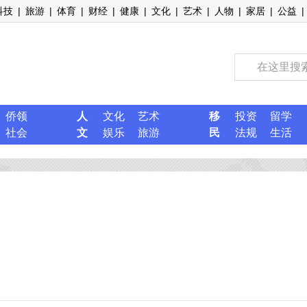
科技
|
旅游
|
体育
|
财经
|
健康
|
文化
|
艺术
|
人物
|
家居
|
公益
|
侨领
人
文化
艺术
移
投资
留学
社会
文
娱乐
旅游
民
法规
生活