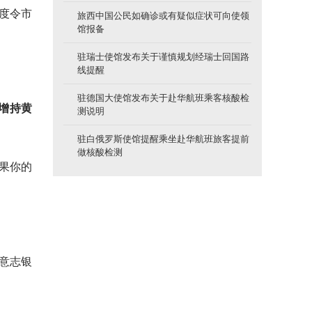
度令市
旅西中国公民如确诊或有疑似症状可向使领
馆报备
驻瑞士使馆发布关于谨慎规划经瑞士回国路
。
线提醒
驻德国大使馆发布关于赴华航班乘客核酸检
增持黄
测说明
驻白俄罗斯使馆提醒乘坐赴华航班旅客提前
做核酸检测
如果你的
意志银