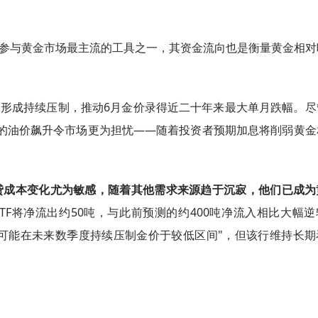
是参与黄金市场最主流的工具之一，其资金流向也是衡量黄金相对
价形成持续压制，推动6月金价录得近二十年来最大单月跌幅。尽
的油价飙升令市场更为担忧——随着投资者预期加息将削弱黄金
借贷成本变化尤为敏感，随着其他需求来源趋于沉寂，他们已成为
TF将净流出约50吨，与此前预测的约400吨净流入相比大幅
利率环境可能在未来数季度持续压制金价于较低区间"，但该行维持长