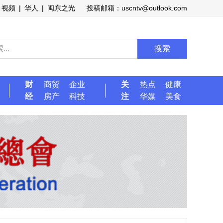
视频
|
华人
|
闽东之光
投稿邮箱：uscntv@outlook.com
搜索
财
商贸
企业
关
热点
健康
经
房产
科技
注
华媒
美食