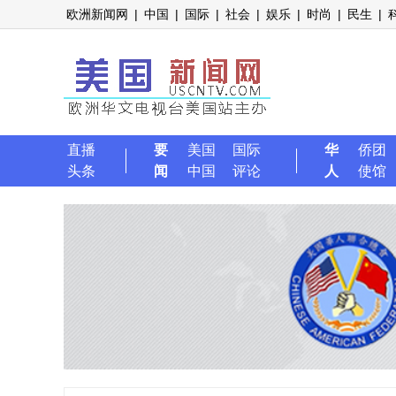
欧洲新闻网
|
中国
|
国际
|
社会
|
娱乐
|
时尚
|
民生
|
直播
要
美国
国际
华
侨团
头条
闻
中国
评论
人
使馆