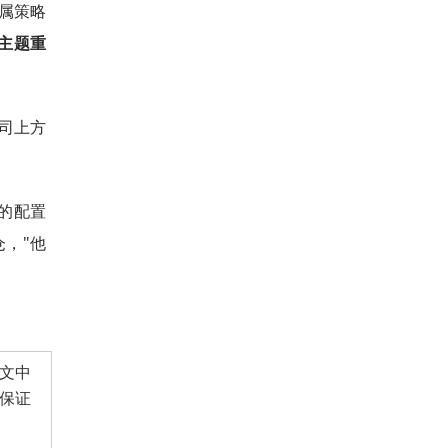
金属策略
主题重
盎司上方
属上的配置
，"他
文中
保证