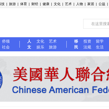
科技
|
旅游
|
体育
|
财经
|
健康
|
文化
|
艺术
|
人物
|
家居
|
公益
|
侨领
人
文化
艺术
移
投资
留学
社会
文
娱乐
旅游
民
法规
生活