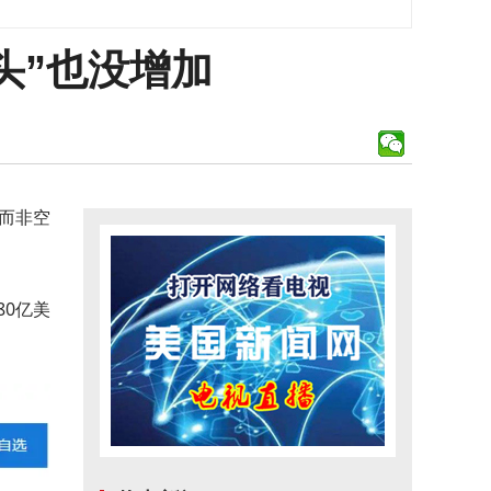
头”也没增加
而非空
80亿美