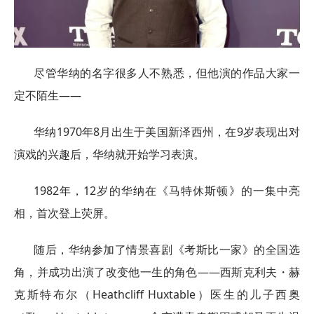
尽管华纳的名字很多人不熟悉，但他演的作品大家一
定不陌生——
华纳1970年8月出生于美国新泽西州，在9岁表现出对
演戏的兴趣后，华纳就开始学习表演。
1982年，12岁的华纳在《马特休斯顿》的一集中亮
相，首次登上荧屏。
随后，华纳参加了情景喜剧《考斯比一家》的全国选
角，并成功出演了改变他一生的角色——西斯克利夫・赫
克斯特布尔（Heathcliff Huxtable）医生的儿子西奥