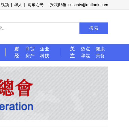
视频
|
华人
|
闽东之光
投稿邮箱：uscntv@outlook.com
搜索
财
商贸
企业
关
热点
健康
经
房产
科技
注
华媒
美食