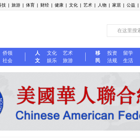
科技
|
旅游
|
体育
|
财经
|
健康
|
文化
|
艺术
|
人物
|
家居
|
公益
|
侨领
人
文化
艺术
移
投资
留学
社会
文
娱乐
旅游
民
法规
生活