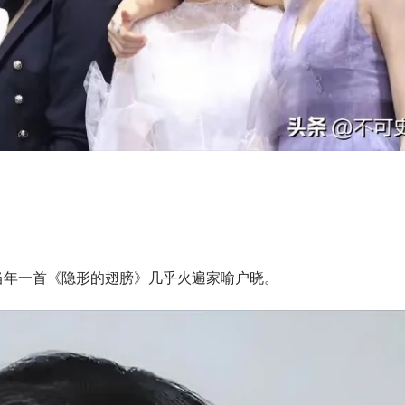
当年一首《隐形的翅膀》几乎火遍家喻户晓。