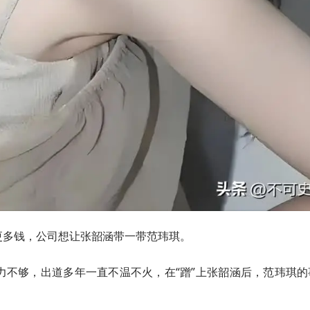
更多钱，公司想让张韶涵带一带范玮琪。
力不够，出道多年一直不温不火，在“蹭”上张韶涵后，范玮琪的