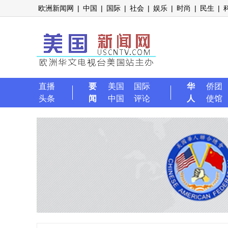
欧洲新闻网
|
中国
|
国际
|
社会
|
娱乐
|
时尚
|
民生
|
直播
要
美国
国际
华
侨团
头条
闻
中国
评论
人
使馆