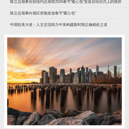
陈立总领事在驻纽约总领馆2026春节“暖心包”发放启动仪式上的致辞
陈立总领事向领区侨胞发放春节“暖心包”
中国驻美大使：人文交流助力中美构建新时期正确相处之道