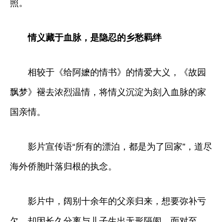
照。
情义藏于血脉，是隐忍的乡愁羁绊
相较于《给阿嬷的情书》的情爱大义，《故园
飘梦》褪去浓烈温情，将情义沉淀为刻入血脉的家
国亲情。
影片宣传语“所有的漂泊，都是为了回家”，道尽
海外侨胞叶落归根的执念。
影片中，阔别十余年的父亲归来，想要弥补亏
欠，却因长久分离与儿子生出无形隔阂。面对至