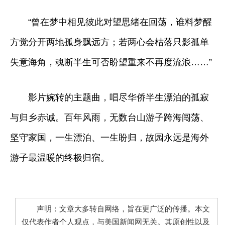
“曾在梦中相见彼此对望思绪在回荡，谁料梦醒
方觉分开两地孤身飘远方；若两心会枯落只影孤单
失意海角，魂断半生可否盼望重来不再度流浪……”
影片婉转的主题曲，唱尽华侨半生漂泊的孤寂
与归乡赤诚。百年风雨，无数台山游子跨海闯荡、
坚守家国，一生漂泊、一生盼归，故园永远是海外
游子最温暖的终极归宿。
声明：文章大多转自网络，旨在更广泛的传播。本文
仅代表作者个人观点，与美国新闻网无关。其原创性以及