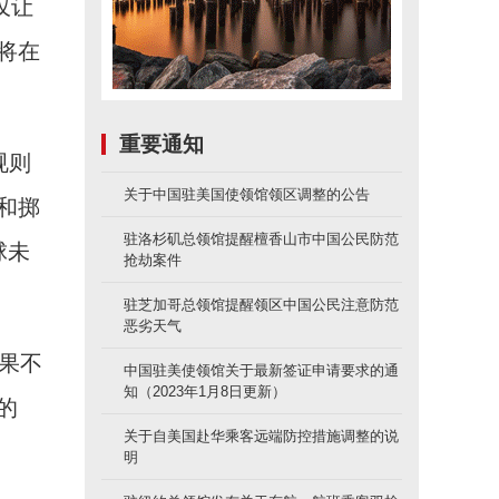
仅让
将在
重要通知
规则
关于中国驻美国使领馆领区调整的公告
和掷
驻洛杉矶总领馆提醒檀香山市中国公民防范
球未
抢劫案件
驻芝加哥总领馆提醒领区中国公民注意防范
恶劣天气
果不
中国驻美使领馆关于最新签证申请要求的通
知（2023年1月8日更新）
的
关于自美国赴华乘客远端防控措施调整的说
明