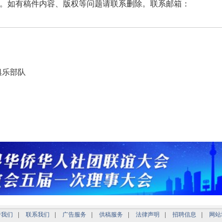
。如有稿件内容、版权等问题请联系删除。联系邮箱：
俱乐部队
于我们
|
联系我们
|
广告服务
|
供稿服务
|
法律声明
|
招聘信息
|
网站