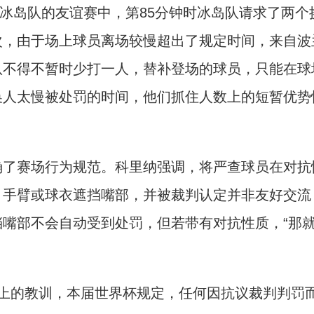
冰岛队的友谊赛中，第85分钟时冰岛队请求了两个
次，由于场上球员离场较慢超出了规定时间，来自波
队不得不暂时少打一人，替补登场的球员，只能在球
换人太慢被处罚的时间，他们抓住人数上的短暂优势
了赛场行为规范。科里纳强调，将严查球员在对抗
、手臂或球衣遮挡嘴部，并被裁判认定并非友好交流
嘴部不会自动受到处罚，但若带有对抗性质，“那
的教训，本届世界杯规定，任何因抗议裁判判罚