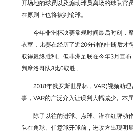
开场地的球员以及煽动球员离场的球队官
在原则上也将被判输球。
今年非洲杯决赛常规时间最后时刻，摩
衣室，比赛在经历了近20分钟的中断后才
取得最终胜利。但非洲足联在今年3月宣
判摩洛哥队3比0取胜。
2018年俄罗斯世界杯，VAR(视频助
事，VAR的广泛介入让误判大幅减少。本
除了以往的进球、点球、潜在红牌动作以
队在角球、任意球开球前，进攻方出现明