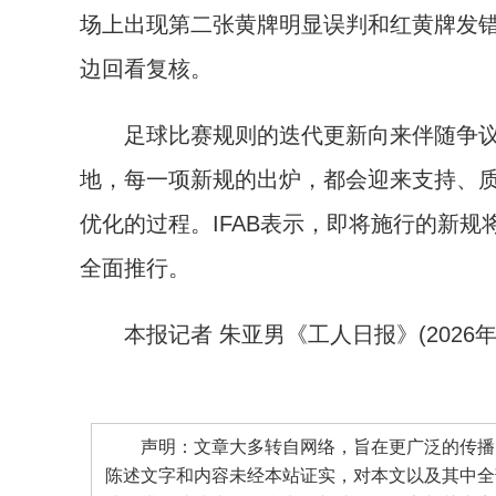
场上出现第二张黄牌明显误判和红黄牌发错
边回看复核。
足球比赛规则的迭代更新向来伴随争议。
地，每一项新规的出炉，都会迎来支持、
优化的过程。IFAB表示，即将施行的新
全面推行。
本报记者 朱亚男《工人日报》(2026年06
声明：文章大多转自网络，旨在更广泛的传播。
陈述文字和内容未经本站证实，对本文以及其中全