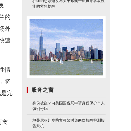
驻纽约总领馆发布关于东航一航班乘客双检
换
测的紧急提醒
兰的
场外
快速
性情
，将
服务之窗
就是完
身份被盗？向美国国税局申请身份保护个人
识别号码
坦桑尼亚赴华乘客可暂时凭两次核酸检测报
而离
告乘机