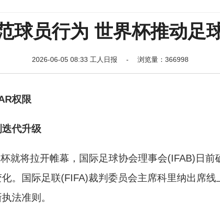
范球员行为 世界杯推动足
2026-06-05 08:33 工人日报 - 浏览量：366998
AR权限
则迭代升级
杯就将拉开帷幕，国际足球协会理事会(IFAB)日前
。国际足联(FIFA)裁判委员会主席科里纳出席线
新执法准则。