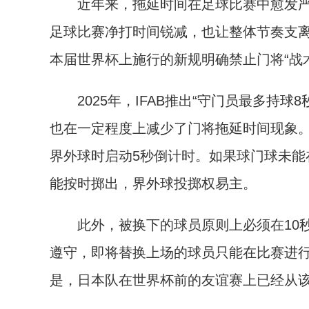
近年来，拖延时间在足球比赛中愈发严重
足球比赛净打时间锐减，也让整体节奏支
本届世界杯上施行的新规明确禁止门将“战
2025年，IFAB推出“守门员最多持球
也在一定程度上减少了门将拖延时间现象
界外球时启动5秒倒计时。如果球门球未
能按时掷出，界外球投掷权易主。
此外，被换下的球员原则上必须在10秒
遵守，即将替换上场的球员只能在比赛进
是，日本队在世界杯前的友谊赛上已经从