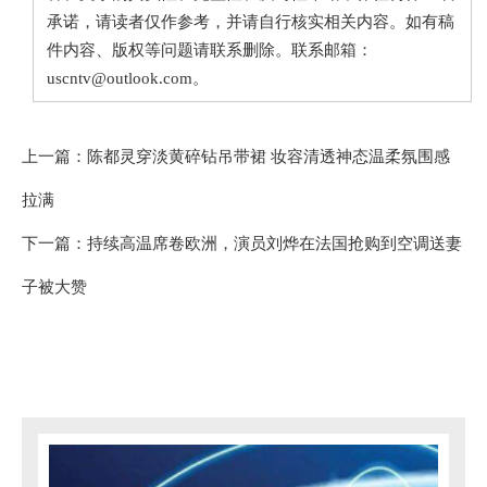
业风险管理的一部分。
承诺，请读者仅作参考，并请自行核实相关内容。如有稿
件内容、版权等问题请联系删除。联系邮箱：
相比婚前协议，这场婚姻真正出圈的，
uscntv@outlook.com。
是另一条热搜。
上一篇：
陈都灵穿淡黄碎钻吊带裙 妆容清透神态温柔氛围感
据多家外媒报道，婚礼现场疑似出现内
拉满
部照片外泄。
下一篇：
持续高温席卷欧洲，演员刘烨在法国抢购到空调送妻
子被大赞
为了保证私密性，婚礼安保几乎做到极