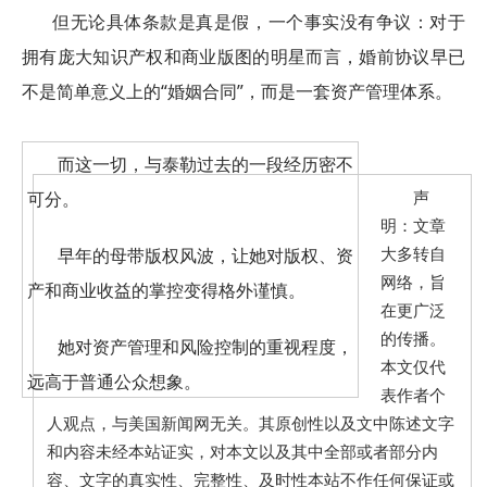
但无论具体条款是真是假，一个事实没有争议：对于
拥有庞大知识产权和商业版图的明星而言，婚前协议早已
不是简单意义上的“婚姻合同”，而是一套资产管理体系。
而这一切，与泰勒过去的一段经历密不
可分。
声
明：文章
早年的母带版权风波，让她对版权、资
大多转自
网络，旨
产和商业收益的掌控变得格外谨慎。
在更广泛
的传播。
她对资产管理和风险控制的重视程度，
本文仅代
远高于普通公众想象。
表作者个
人观点，与美国新闻网无关。其原创性以及文中陈述文字
正如不少律师所说，对于高净值人群而
和内容未经本站证实，对本文以及其中全部或者部分内
言，婚前协议并不是不相信爱情，而是商
容、文字的真实性、完整性、及时性本站不作任何保证或