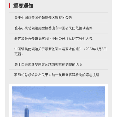
事实上，这也是大型活动安保中最难解
重要通知
决的问题。
关于中国驻美国使领馆领区调整的公告
外部风险可以通过设备、围栏、技术进
驻洛杉矶总领馆提醒檀香山市中国公民防范抢劫案件
行控制；但内部权限、工作人员管理以及
信息流转，却始终依赖人与制度共同约
驻芝加哥总领馆提醒领区中国公民注意防范恶劣天气
束。
中国驻美使领馆关于最新签证申请要求的通知（2023年1月8日
更新）
而越是重要活动，越容易出现“木桶效
关于自美国赴华乘客远端防控措施调整的说明
应”——所有环节都做到99%，只要有一个
驻纽约总领馆发布关于东航一航班乘客双检测的紧急提醒
人出现问题，整个系统就可能失效。