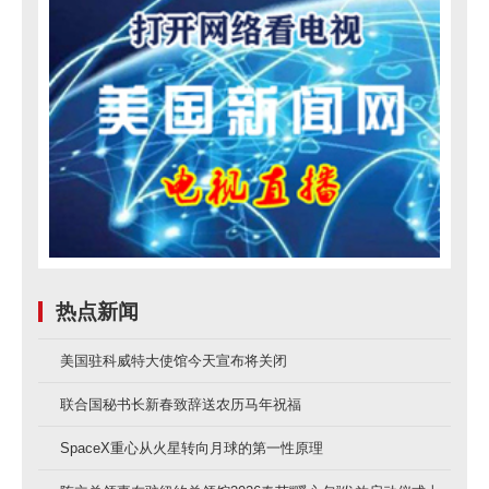
致。报道称，现场采取了严格的手机管理
制度，部分区域限制电子设备使用，工作
人员需要签署保密协议。部分影像资料还
加入溯源标识，方便追查泄露来源。
可以说，针对外部偷拍和狗仔团队，这
套体系已经足够严密。
然而，真正流出的照片，却来自内部。
热点新闻
据外媒披露，涉事人员被指为场馆工作
人员，其涉嫌私自保存影像并向媒体出
美国驻科威特大使馆今天宣布将关闭
售。
联合国秘书长新春致辞送农历马年祝福
SpaceX重心从火星转向月球的第一性原理