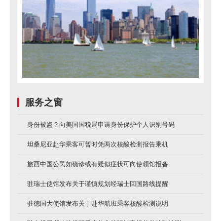
从婚前协议到保密协议，明星婚姻早已
进入“风控时代”。
一份婚前协议，守的是财富。一份保密
协议，守的是浪漫。
服务之窗
放在一起看，这场婚礼最大的反差就在
身份被盗？向美国国税局申请身份保护个人识别号码
于：
坦桑尼亚赴华乘客可暂时凭两次核酸检测报告乘机
一边，是对财富风险近乎极致的理性计
旅西中国公民如确诊或有疑似症状可向使领馆报备
算。
驻瑞士使馆发布关于谨慎规划经瑞士回国路线提醒
另一边，却在最难量化的人性环节出现
驻德国大使馆发布关于赴华航班乘客核酸检测说明
漏洞。