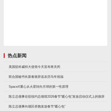
热点新闻
美国驻科威特大使馆今天宣布将关闭
联合国秘书长新春致辞送农历马年祝福
SpaceX重心从火星转向月球的第一性原理
陈立总领事在驻纽约总领馆2026春节“暖心包”发放启动仪式上的致辞
陈立总领事向领区侨胞发放春节“暖心包”