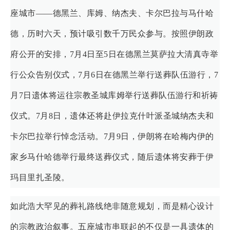
座城市——德黑兰、库姆、纳杰夫、卡尔巴拉与马什哈
德，历时六天，预计吸引数千万民众参与。按照伊朗政
府公开的安排，7月4日至5日在德黑兰莫萨拉大清真寺举
行公众告别仪式，7月6日在德黑兰举行送葬队伍游行，7
月7日遗体将运往宗教圣城库姆举行送葬队伍游行和祈祷
仪式。7月8日，遗体还将赴伊拉克什叶派圣城纳杰夫和
卡尔巴拉举行悼念活动。7月9日，伊朗将在哈梅内伊的
家乡马什哈德举行最终送葬仪式，随后遗体将安葬于伊
玛目里扎圣陵。
如此浩大罕见的葬礼路线绝非随意规划，而是精心设计
的宗教政治叙事。五座城市串联起的不仅是一具遗体的