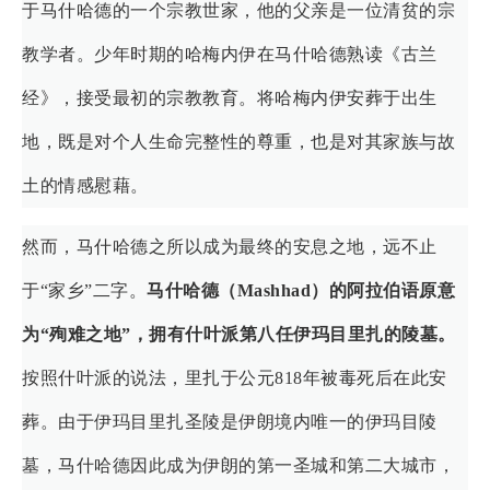
于马什哈德的一个宗教世家，他的父亲是一位清贫的宗
教学者。少年时期的哈梅内伊在马什哈德熟读《古兰
经》，接受最初的宗教教育。将哈梅内伊安葬于出生
地，既是对个人生命完整性的尊重，也是对其家族与故
土的情感慰藉。
然而，马什哈德之所以成为最终的安息之地，远不止
于“家乡”二字。
马什哈德（
Mashhad
）的阿拉伯语原意
为“殉难之地”，拥有什叶派第八任伊玛目里扎的陵墓。
按照什叶派的说法，里扎于公元818年被毒死后在此安
葬。由于伊玛目里扎圣陵是伊朗境内唯一的伊玛目陵
墓，马什哈德因此成为伊朗的第一圣城和第二大城市，