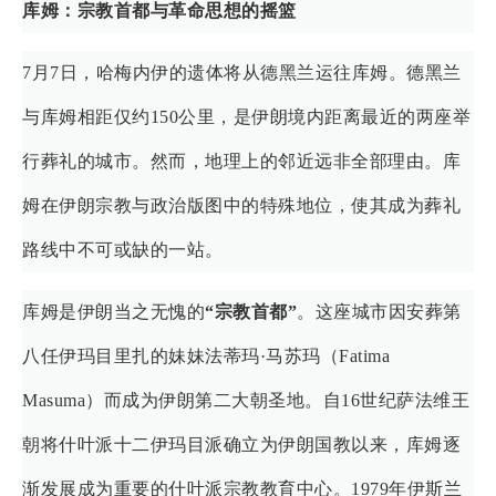
库姆：宗教首都与革命思想的摇篮
7月7日，哈梅内伊的遗体将从德黑兰运往库姆。德黑兰
与库姆相距仅约150公里，是伊朗境内距离最近的两座举
行葬礼的城市。然而，地理上的邻近远非全部理由。库
姆在伊朗宗教与政治版图中的特殊地位，使其成为葬礼
路线中不可或缺的一站。
库姆是伊朗当之无愧的
“宗教首都”
。这座城市因安葬第
八任伊玛目里扎的妹妹法蒂玛·马苏玛（Fatima
Masuma）而成为伊朗第二大朝圣地。自16世纪萨法维王
朝将什叶派十二伊玛目派确立为伊朗国教以来，库姆逐
渐发展成为重要的什叶派宗教教育中心。1979年伊斯兰