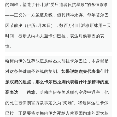
的殉难，塑造了什叶派“受压迫者反抗暴政”的永恒叙事
——正义的一方虽遭杀戮，但其精神永存。每年艾尔巴
因节前夕（伊历2月20日），数百万什叶派穆斯林用三天
时间，徒步从纳杰夫至卡尔巴拉，表达对侯赛因的哀
悼。
哈梅内伊的送葬队伍从纳杰夫前往卡尔巴拉，本身就是
对这条关键朝圣路线的复刻。
如果说纳杰夫代表着什叶
派权威的起点，那么卡尔巴拉则代表着什叶派精神的至
高表达——殉难。
哈梅内伊在美以联合空袭中遇害，他
的死亡被伊朗官方叙事定义为“殉难”。将遗体运往卡尔
巴拉，正是要将哈梅内伊之死纳入侯赛因殉难的宏大叙