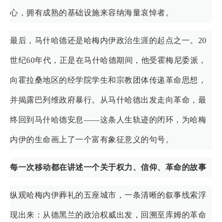
心，拥有成熟的基础设施来容纳海量哀悼者。
最后，马什哈德还是哈梅内伊政治生涯的起点之一。20
世纪60年代，正是在马什哈德期间，他受霍梅尼委派，
向霍拉桑地区的经学院学生和宗教团体传递革命思想，
并揭露巴列维政府暴行。从马什哈德出发走向革命，最
终回到马什哈德安息——这条人生轨迹的闭环，为哈梅
内伊的生命画上了一个富有象征意义的句号。
每一次移动都在讲述一个关于权力、信仰、革命的故事
纵观哈梅内伊葬礼的五座城市，一条清晰的叙事线索浮
现出来：从德黑兰的政治权威出发，回溯至库姆的革命