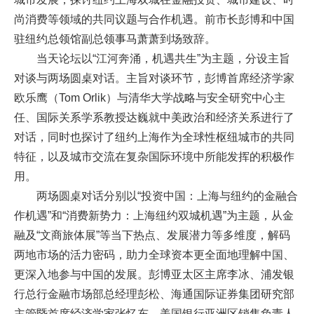
尚消费等领域的共同议题与合作机遇。前市长彭博和中国
驻纽约总领馆副总领事马萧萧到场致辞。
当天论坛以“江河奔涌，机遇共生”为主题，分设主旨
对谈与两场圆桌对话。主旨对谈环节，彭博首席经济学家
欧乐鹰（Tom Orlik）与清华大学战略与安全研究中心主
任、国际关系学系教授达巍就中美政治和经济关系进行了
对话，同时也探讨了纽约上海作为全球性枢纽城市的共同
特征，以及城市交流在复杂国际环境中所能发挥的积极作
用。
两场圆桌对话分别以“投资中国：上海与纽约的金融合
作机遇”和“消费新势力：上海纽约双城机遇”为主题，从金
融及“文商旅体展”等当下热点、发展潜力等多维度，解码
两地市场的活力密码，助力全球资本更全面地理解中国、
更深入地参与中国的发展。彭博亚太区主席李冰、浦发银
行总行金融市场部总经理彭松、海通国际证券集团研究部
主管暨首席经济学家张忆东、美国银行亚洲区销售负责人