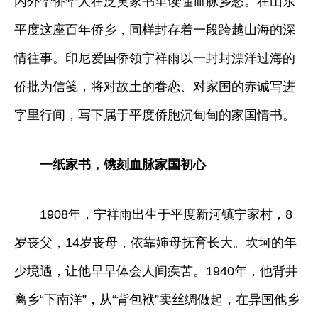
内外华侨华人在泛黄家书里读懂血脉乡愁。在山东
平度这座百年侨乡，同样封存着一段跨越山海的深
情往事。印尼爱国侨领宁祥雨以一封封漂洋过海的
侨批为信笺，将对故土的眷恋、对家国的赤诚写进
字里行间，写下属于平度侨胞沉甸甸的家国情书。
一纸家书，镌刻血脉家国初心
1908年，宁祥雨出生于平度新河镇宁家村，8
岁丧父，14岁丧母，依靠婶母抚育长大。坎坷的年
少境遇，让他早早体会人间疾苦。1940年，他背井
离乡“下南洋”，从“背包袱”卖丝绸做起，在异国他乡