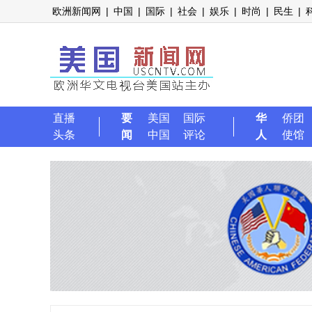
欧洲新闻网
|
中国
|
国际
|
社会
|
娱乐
|
时尚
|
民生
|
直播
要
美国
国际
华
侨团
头条
闻
中国
评论
人
使馆