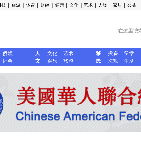
科技
|
旅游
|
体育
|
财经
|
健康
|
文化
|
艺术
|
人物
|
家居
|
公益
|
侨领
人
文化
艺术
移
投资
留学
社会
文
娱乐
旅游
民
法规
生活