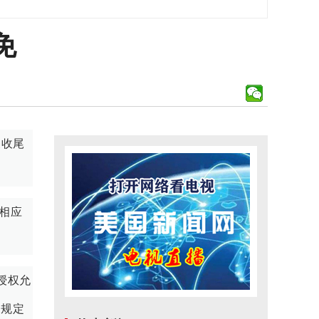
免
关收尾
相应
授权允
和规定