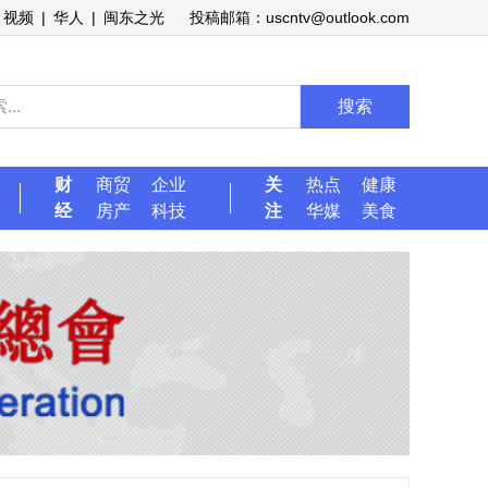
视频
|
华人
|
闽东之光
投稿邮箱：uscntv@outlook.com
搜索
财
商贸
企业
关
热点
健康
经
房产
科技
注
华媒
美食