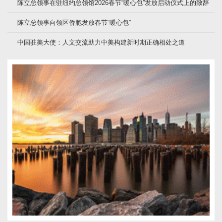
陈立总领事在驻纽约总领馆2026春节“暖心包”发放启动仪式上的致辞
陈立总领事向领区侨胞发放春节“暖心包”
中国驻美大使：人文交流助力中美构建新时期正确相处之道