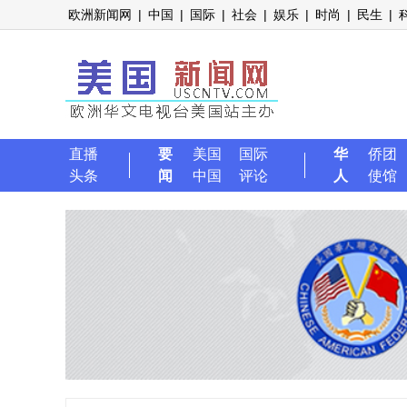
欧洲新闻网
|
中国
|
国际
|
社会
|
娱乐
|
时尚
|
民生
|
直播
要
美国
国际
华
侨团
头条
闻
中国
评论
人
使馆