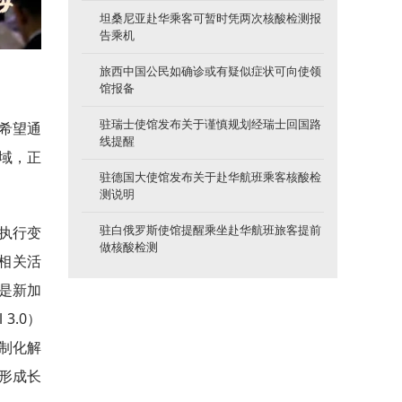
坦桑尼亚赴华乘客可暂时凭两次核酸检测报
告乘机
旅西中国公民如确诊或有疑似症状可向使领
馆报备
驻瑞士使馆发布关于谨慎规划经瑞士回国路
希望通
线提醒
域，正
驻德国大使馆发布关于赴华航班乘客核酸检
测说明
执行变
驻白俄罗斯使馆提醒乘坐赴华航班旅客提前
做核酸检测
相关活
是新加
3.0）
定制化解
形成长