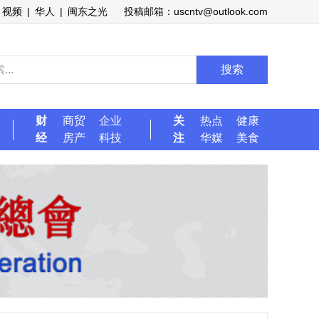
视频
|
华人
|
闽东之光
投稿邮箱：uscntv@outlook.com
搜索
财
商贸
企业
关
热点
健康
经
房产
科技
注
华媒
美食