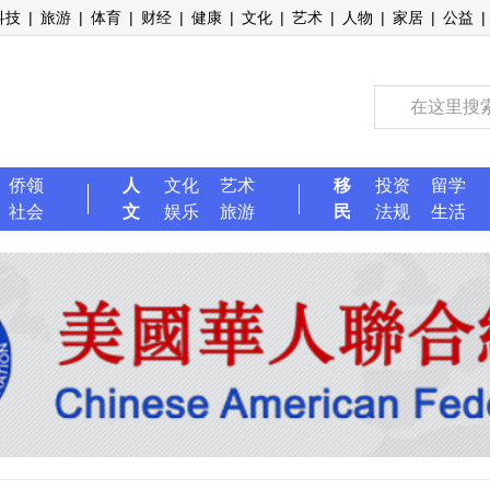
科技
|
旅游
|
体育
|
财经
|
健康
|
文化
|
艺术
|
人物
|
家居
|
公益
|
侨领
人
文化
艺术
移
投资
留学
社会
文
娱乐
旅游
民
法规
生活