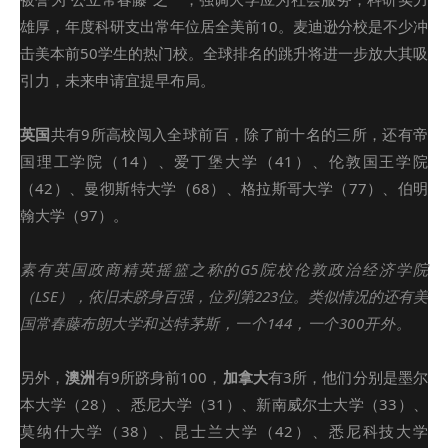
雄厚，年度科研支出常年位居全美前10。麦迪逊分校是不少冲
击美本前50学生的热门校。全球排名的跳升将进一步放大其吸
引力，未来申请宜提早布局。
英国
共有9所高校闯入全球前百，除了前十名的三所，还有帝
国理工学院（14）、爱丁堡大学（41）、伦敦国王学院
（42）、曼彻斯特大学（68）、格拉斯哥大学（77）、伯明
翰大学（97）。
素有英国政商
精英摇篮之称的G5院校伦敦政治经济学院
（LSE），依旧未跻身百强，位列第223位。类似情况的还有美
国常春藤
布朗大学和达特茅斯，一个144，一个300开外。
另外，
澳洲
有9所跻身前100，
加拿大
有3所，他们分别是墨尔
本大学（28）、悉尼大学（31）、新南威尔士大学（33）、
莫纳什大学（38）、
昆士兰大学
（42）、悉尼科技大学