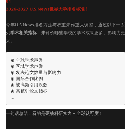
01
2026-2027 U.S.News世界大学排名标准！
今年U.S.News排名方法与权重未作重大调整，通过以下一系
列
学术相关指标
，来评价哪些学校的学术成果更多、影响力更
大。
◉ 全球学术声誉
◉ 区域学术声誉
◉ 发表论文数量与影响力
◉ 国际合作比例
◉ 被高频引用次数
◉ 高被引论文指标
...
一句话总结：看的是
硬核科研实力 + 全球认可度
！