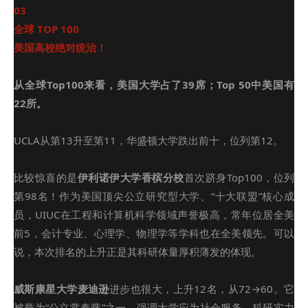
03
全球 TOP 100
美国高校绝对统治！
从全球Top100来看，美国大学占了39席；Top 50中美国有
22所。
UCLA
从第13升至第11，华盛顿大学跌出前十，位列第12。
比较惊喜的是
伊利诺伊大学香槟分校
首次跻身Top100，位列
第98名！作为美国顶尖公立研究型大学、“十大联盟”核心成
员，UIUC在工程和计算机科学领域声誉极高，常年位居全美
前5，会计专业、心理学、物理学等学科也在全美领先。可以
说，本次排名的上升正是其科研体量厚积薄发的体现。
威斯康星大学麦迪逊
进步也很大，上升12名，从72→60。它
被誉为“公立常春藤”之一，强调大学应为社会服务，科研实力