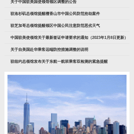
关于中国驻美国使领馆领区调整的公告
驻洛杉矶总领馆提醒檀香山市中国公民防范抢劫案件
驻芝加哥总领馆提醒领区中国公民注意防范恶劣天气
中国驻美使领馆关于最新签证申请要求的通知（2023年1月8日更新）
关于自美国赴华乘客远端防控措施调整的说明
驻纽约总领馆发布关于东航一航班乘客双检测的紧急提醒