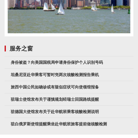
服务之窗
身份被盗？向美国国税局申请身份保护个人识别号码
坦桑尼亚赴华乘客可暂时凭两次核酸检测报告乘机
旅西中国公民如确诊或有疑似症状可向使领馆报备
驻瑞士使馆发布关于谨慎规划经瑞士回国路线提醒
驻德国大使馆发布关于赴华航班乘客核酸检测说明
驻白俄罗斯使馆提醒乘坐赴华航班旅客提前做核酸检测