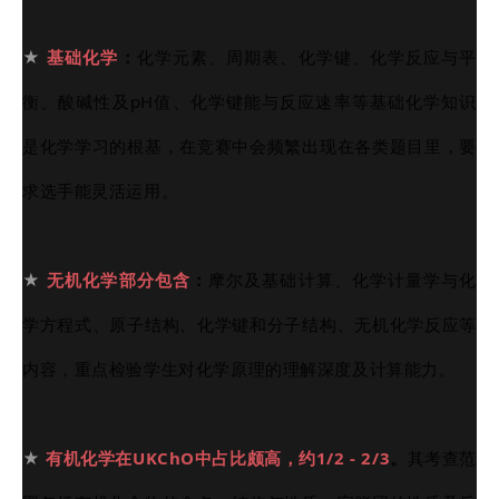
★
基础化学
：
化学元素、周期表、化学键、化学反应与平
衡、酸碱性及pH值、化学键能与反应速率等基础化学知识
是化学学习的根基，在竞赛中会频繁出现在各类题目里，要
求选手能灵活运用。
★
无机化学部分包含
：
摩尔及基础计算、化学计量学与化
学方程式、原子结构、化学键和分子结构、无机化学反应等
内容，重点检验学生对化学原理的理解深度及计算能力。
★
有机化学在UKChO中占比颇高，约1/2 - 2/3
。
其考查范