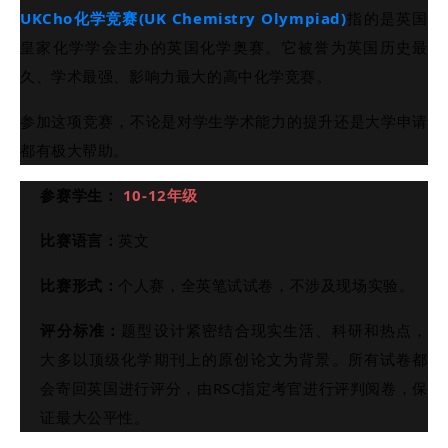
UKCho化学竞赛(UK Chemistry Olympiad)
指的是英国
皇家化学学会主办的英国化学奥赛。
它被誉为英国历史最
久、学术最强、影响力最大的高中化学竞赛
。
参加这项竞赛，不论是对学生学术能力的提升还是大学申请
都有极大帮助。
参赛学生：
10-12年级
比赛语言：
英文
比赛形式：
个人赛，全英笔试试卷，不涉及现场实验。
评分标准：
题型设计紧密结合现实生活、科研和热点，
大多以顶级化学期刊上的原创论文为背景。所有试卷都
会寄回英国进行评分，由RSC指定考官进行评判阅卷，保
证最大公平性。